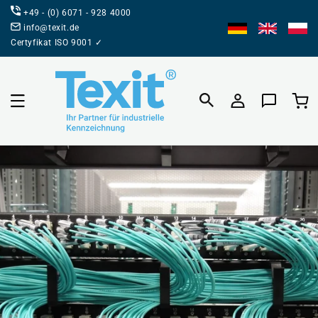
BEZPOŚREDNIO
+49 - (0) 6071 - 928 4000
DO TREŚCI
info@texit.de
Certyfikat ISO 9001 ✓
Koszyk prod