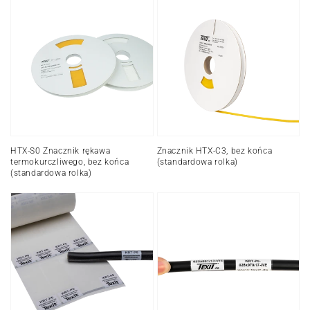
HTX-
Znacznik
S0
HTX-
Znacznik
C3,
rękawa
bez
termokurczliwego,
końca
bez
(standardowa
końca
rolka)
(standardowa
rolka)
HTX-S0 Znacznik rękawa
Znacznik HTX-C3, bez końca
termokurczliwego, bez końca
(standardowa rolka)
(standardowa rolka)
Samolaminujące
Samolaminujące
oznaczniki
etykiety
kabli
na
(KRT-
kable
P)
(KRT-
P0)