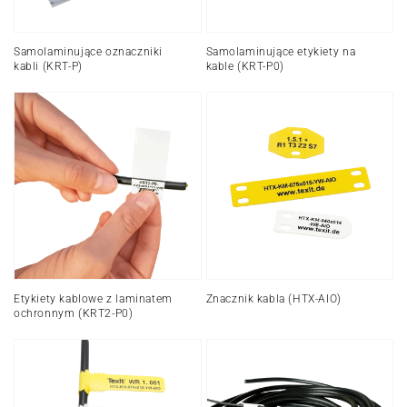
Samolaminujące oznaczniki
Samolaminujące etykiety na
kabli (KRT-P)
kable (KRT-P0)
Etykiety
Znacznik
kablowe
kabla
z
(HTX-
laminatem
AIO)
ochronnym
(KRT2-
P0)
Etykiety kablowe z laminatem
Znacznik kabla (HTX-AIO)
ochronnym (KRT2-P0)
Znacznik
Etykietowanie
kabli
przewodów
bez
(DRT)