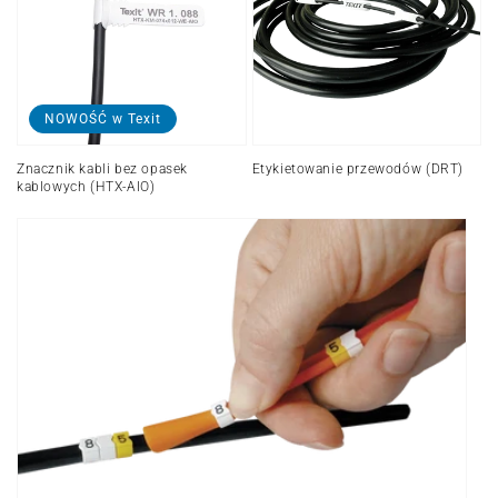
opasek
kablowych
(HTX-
AIO)
NOWOŚĆ w Texit
Znacznik kabli bez opasek
Etykietowanie przewodów (DRT)
kablowych (HTX-AIO)
Klipsy
do
oznaczania
kabli
(przelotki
zatrzaskowe
PAM)