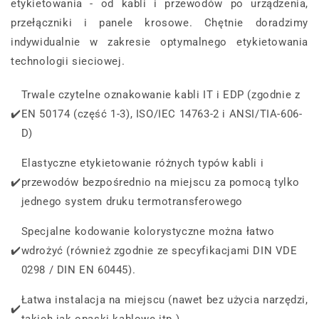
etykietowania - od kabli i przewodów po urządzenia,
przełączniki i panele krosowe. Chętnie doradzimy
indywidualnie w zakresie optymalnego etykietowania
technologii sieciowej.
Trwale czytelne oznakowanie kabli IT i EDP (zgodnie z
✔️
EN 50174 (część 1-3), ISO/IEC 14763-2 i ANSI/TIA-606-
D)
Elastyczne etykietowanie różnych typów kabli i
✔️
przewodów bezpośrednio na miejscu za pomocą tylko
jednego system druku termotransferowego
Specjalne kodowanie kolorystyczne można łatwo
✔️
wdrożyć (również zgodnie ze specyfikacjami DIN VDE
0298 / DIN EN 60445).
Łatwa instalacja na miejscu (nawet bez użycia narzędzi,
✔️
takich jak opaski kablowe itp.)