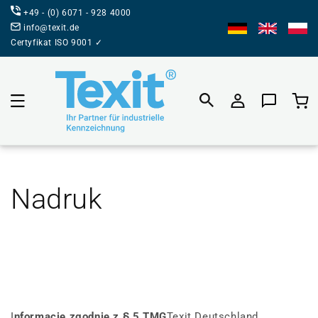
BEZPOŚREDNIO
+49 - (0) 6071 - 928 4000
DO TREŚCI
info@texit.de
Certyfikat ISO 9001 ✓
Koszyk prod
Nadruk
I
nformacje zgodnie z § 5 TMG
Texit Deutschland