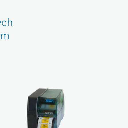
ych
em