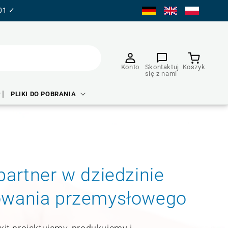
001 ✓
Koszyk produktu
Konto
Skontaktuj
Koszyk
się z nami
PLIKI DO POBRANIA
partner w dziedzinie
owania przemysłowego