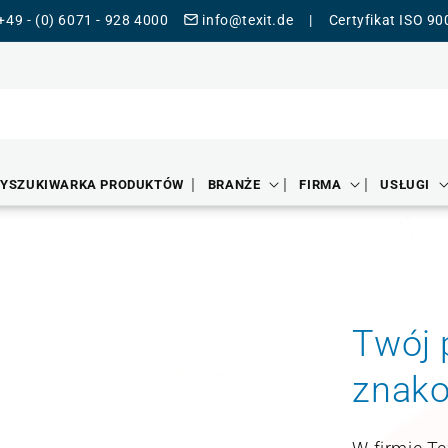
+49 - (0) 6071 - 928 4000
info@texit.de
|
Certyfikat ISO 9
YSZUKIWARKA PRODUKTÓW
BRANŻE
FIRMA
USŁUGI
Twój 
znak