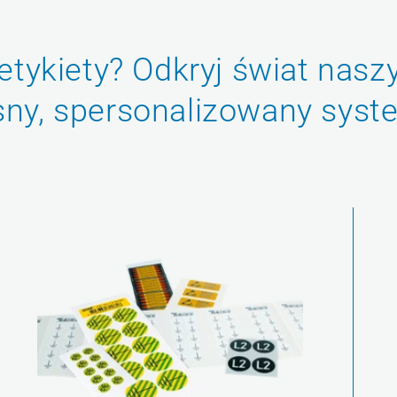
 etykiety? Odkryj świat nasz
sny, spersonalizowany syst