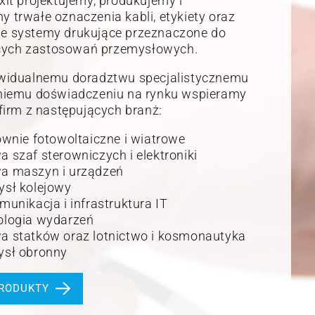
xit projektujemy, produkujemy i
 trwałe oznaczenia kabli, etykiety oraz
e systemy drukujące przeznaczone do
ych zastosowań przemysłowych.
ywidualnemu doradztwu specjalistycznemu
tniemu doświadczeniu na rynku wspieramy
 firm z następujących branż:
ownie fotowoltaiczne i wiatrowe
 szaf sterowniczych i elektroniki
a maszyn i urządzeń
sł kolejowy
munikacja i infrastruktura IT
ologia wydarzeń
 statków oraz lotnictwo i kosmonautyka
ysł obronny
PRODUKTY