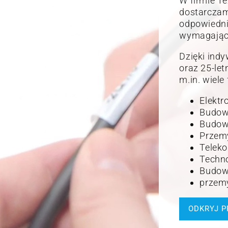
W firmie Te
dostarczamy
odpowiedni
wymagając
Dzięki ind
oraz 25-le
m.in. wiele
Elektr
Budowa
Budow
Przemy
Teleko
Techn
Budowa
przem
ODKRYJ 