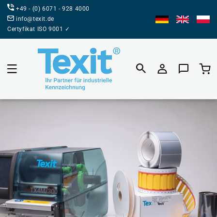
BEZPOŚREDNIO
+49 - (0) 6071 - 928 4000
DO TREŚCI
info@texit.de
Certyfikat ISO 9001 ✓
Koszyk prod