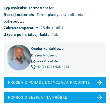
Typ wydruku
:
Termotransfer
Rodzaj materiału
:
Termoplastyczny poliuretan
polieterowy
Zakres temperatur
:
-25 do +105°C
Użycie po instalacji kabla
:
Tak
Osoba kontaktowa
Drazen Milosevic
sales@texit.de
+49 (0) 6071 928 4012
PROŚBA O PORADĘ DOTYCZĄCĄ PRODUKTU
POPROŚ O BEZPŁATNĄ PRÓBKĘ