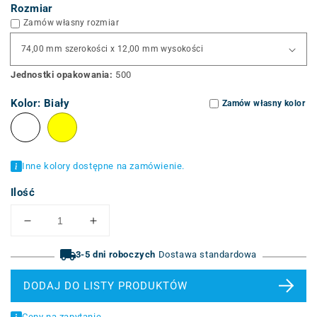
Rozmiar
Zamów własny rozmiar
Jednostki opakowania:
500
Kolor:
Biały
Zamów własny kolor
Inne kolory dostępne na zamówienie.
Ilość
Zmniejsz
Zwiększ
ilość
ilość
znaczników
3-5 dni roboczych
znaczników
Dostawa standardowa
kabli
kabli
bez
bez
DODAJ DO LISTY PRODUKTÓW
opasek
opasek
kablowych
kablowych
Ceny na zapytanie.