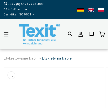
BEZPOŚREDNIO
+49 - (0) 6071 - 928 4000
DO TREŚCI
info@texit.de
Certyfikat ISO 9001 ✓
Koszyk prod
Etykietowanie kabli >
Etykiety na kable
PRZEJDŹ DO
INFORMACJI
O
PRODUKCIE