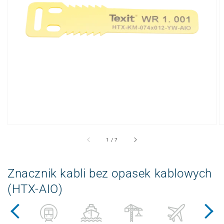
Otwieranie
wyświetlanych
multimediów
w
widoku
galerii
z
1
/
7
Znacznik kabli bez opasek kablowych
(HTX-AIO)