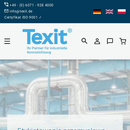
BEZPOŚREDNIO
+49 - (0) 6071 - 928 4000
DO TREŚCI
info@texit.de
Certyfikat ISO 9001 ✓
Koszyk prod