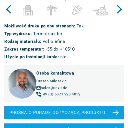
Możliwość druku po obu stronach
:
Tak
Typ wydruku
:
Termotransfer
Rodzaj materiału
:
Poliolefina
Zakres temperatur
:
-55 do +105°C
Użycie po instalacji kabla
:
nie
Osoba kontaktowa
Drazen Milosevic
sales@texit.de
+49 (0) 6071 928 4012
PROŚBA O PORADĘ DOTYCZĄCĄ PRODUKTU