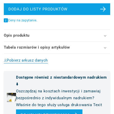
znacznika
HTX-
HTX-
S0
DODAJ DO LISTY PRODUKTÓW
S0, ciągłe
znacznik
(standardowa
termokurczliwy, ciągłe
Ceny na zapytanie.
rolka)
(standardowa
rolka)
Opis produktu
Tabela rozmiarów i opisy artykułów
Pobierz arkusz danych
Dostępne również z niestandardowym nadrukiem
⬇️
Oszczędzaj na kosztach inwestycji i zamawiaj
bezpośrednio z indywidualnym nadrukiem?
Właśnie do tego służy usługa drukowania Texit