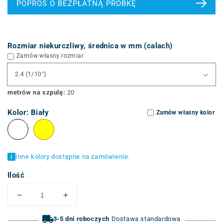
POPROŚ O BEZPŁATNĄ PRÓBKĘ
Rozmiar niekurczliwy, średnica w mm (calach)
Zamów własny rozmiar
metrów na szpulę:
20
Kolor:
Biały
Zamów własny kolor
Inne kolory dostępne na zamówienie.
Ilość
Zmniejsz
Zwiększ
ilość
ilość
dla
3-5 dni roboczych
dla
Dostawa standardowa