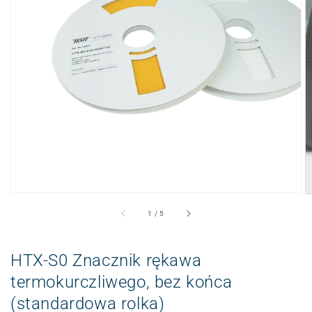
Otwieranie
wyświetlanych
multimediów
w
widoku
galerii
z
1
/
5
HTX-S0 Znacznik rękawa
termokurczliwego, bez końca
(standardowa rolka)