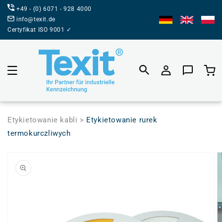
BEZPOŚREDNIO
+49 - (0) 6071 - 928 4000
DO TREŚCI
info@texit.de
Certyfikat ISO 9001 ✓
Koszyk prod
Etykietowanie kabli >
Etykietowanie rurek
termokurczliwych
PRZEJDŹ DO
INFORMACJI
O
PRODUKCIE