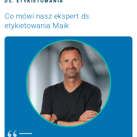
DS. ETYKIETOWANIA
Co mówi nasz ekspert ds.
etykietowania Maik