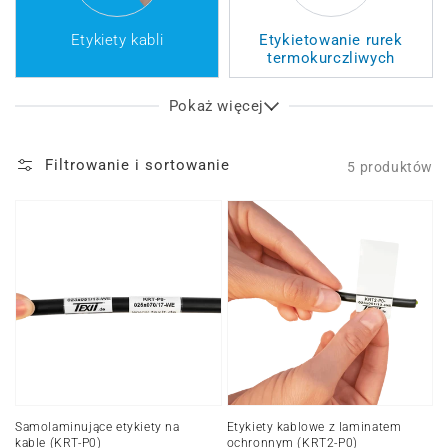
Etykiety kabli
Etykietowanie rurek
termokurczliwych
Pokaż więcej
Filtrowanie i sortowanie
5 produktów
Samolaminujące
Etykiety
etykiety
kablowe
na
z
kable
laminatem
(KRT-
ochronnym
P0)
(KRT2-
P0)
Samolaminujące etykiety na
Etykiety kablowe z laminatem
kable (KRT-P0)
ochronnym (KRT2-P0)