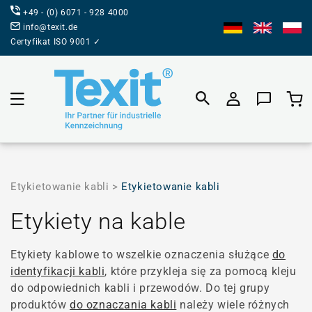
BEZPOŚREDNIO
+49 - (0) 6071 - 928 4000
DO TREŚCI
info@texit.de
Certyfikat ISO 9001 ✓
Koszyk prod
Etykietowanie kabli >
Etykietowanie kabli
Kategoria:
Etykiety na kable
Etykiety kablowe to wszelkie oznaczenia służące
do
identyfikacji kabli
, które przykleja się za pomocą kleju
do odpowiednich kabli i przewodów. Do tej grupy
produktów
do oznaczania kabli
należy wiele różnych