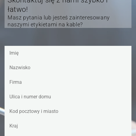
łatwo!
Masz pytania lub jesteś zainteresowany
naszymi etykietami na kable?