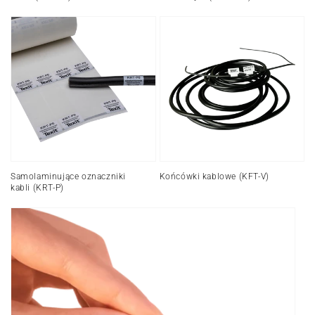
Samolaminujące
Końcówki
oznaczniki
kablowe
kabli
(KFT-
(KRT-
V)
P)
Samolaminujące oznaczniki
Końcówki kablowe (KFT-V)
kabli (KRT-P)
Znacznik
kabla
(KBL)