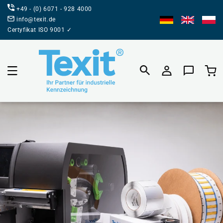
BEZPOŚREDNIO
+49 - (0) 6071 - 928 4000
DO TREŚCI
info@texit.de
Certyfikat ISO 9001 ✓
Koszyk prod