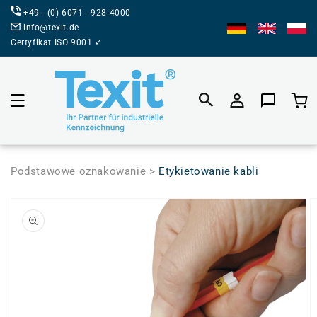
BEZPOŚREDNIO
+49 - (0) 6071 - 928 4000
DO TREŚCI
info@texit.de
Certyfikat ISO 9001 ✓
Koszyk prod
Podstawowe oznakowanie >
Etykietowanie kabli
PRZEJDŹ DO
INFORMACJI
O
PRODUKCIE