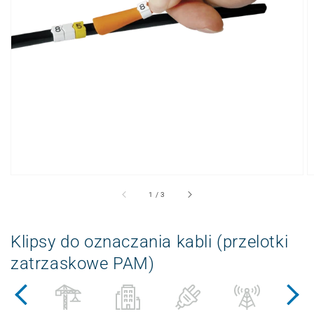
Otwieranie
wyświetlanych
multimediów
w
widoku
galerii
z
1
/
3
Klipsy do oznaczania kabli (przelotki
zatrzaskowe PAM)