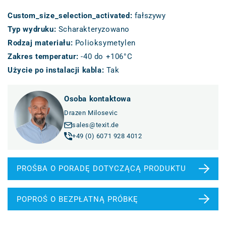
Custom_size_selection_activated
:
fałszywy
Typ wydruku
:
Scharakteryzowano
Rodzaj materiału
:
Polioksymetylen
Zakres temperatur
:
-40 do +106°C
Użycie po instalacji kabla
:
Tak
Osoba kontaktowa
Drazen Milosevic
sales@texit.de
+49 (0) 6071 928 4012
PROŚBA O PORADĘ DOTYCZĄCĄ PRODUKTU
POPROŚ O BEZPŁATNĄ PRÓBKĘ