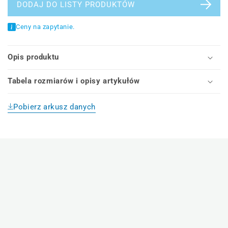
oznaczania
oznaczania
DODAJ DO LISTY PRODUKTÓW
kabli
kabli
(tuleje
(tuleje
Ceny na zapytanie.
zatrzaskowe
zatrzaskowe
PAM)
PAM)
Opis produktu
Tabela rozmiarów i opisy artykułów
Pobierz arkusz danych