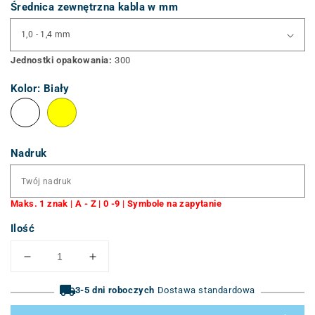
Średnica zewnętrzna kabla w mm
Jednostki opakowania:
300
Kolor:
Biały
Nadruk
Maks. 1 znak | A - Z | 0 -9 | Symbole na zapytanie
Ilość
Zmniejszenie
Zwiększenie
ilości
ilości
klipsów
3-5 dni roboczych
klipsów
Dostawa standardowa
do
do