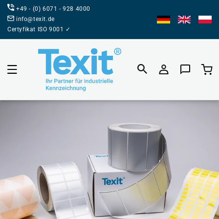
BEZPOŚREDNIO
+49 - (0) 6071 - 928 4000
DO TREŚCI
info@texit.de
Certyfikat ISO 9001 ✓
Koszyk prod