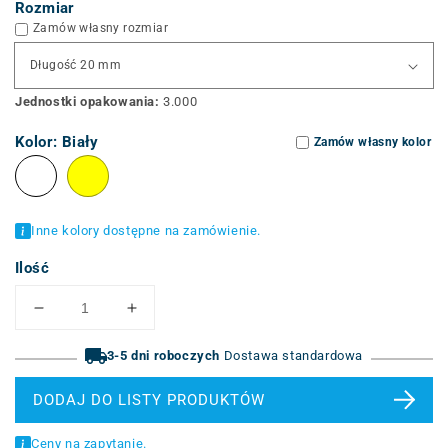
Rozmiar
Zamów własny rozmiar
Jednostki opakowania:
3.000
Kolor:
Biały
Zamów własny kolor
Inne kolory dostępne na zamówienie.
Ilość
Zmniejszenie
Zwiększenie
ilości
ilości
do
3-5 dni roboczych
do
Dostawa standardowa
etykietowania
etykietowania
przewodów
przewodów
DODAJ DO LISTY PRODUKTÓW
(ART)
(ART)
Ceny na zapytanie.