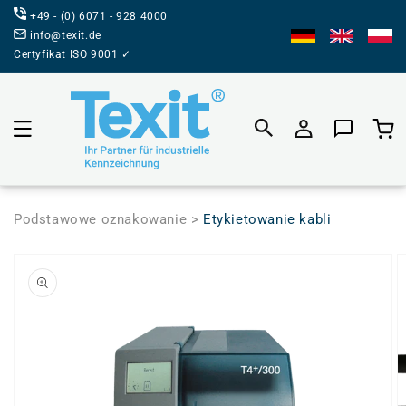
BEZPOŚREDNIO
+49 - (0) 6071 - 928 4000
DO TREŚCI
info@texit.de
Certyfikat ISO 9001 ✓
Koszyk prod
Podstawowe oznakowanie >
Etykietowanie kabli
PRZEJDŹ DO
INFORMACJI
O
PRODUKCIE