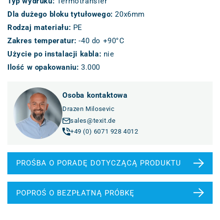
Typ wydruku
:
Termotransfer
Dla dużego bloku tytułowego
:
20x6mm
Rodzaj materiału
:
PE
Zakres temperatur
:
-40 do +90°C
Użycie po instalacji kabla
:
nie
Ilość w opakowaniu
:
3.000
Osoba kontaktowa
Drazen Milosevic
sales@texit.de
+49 (0) 6071 928 4012
PROŚBA O PORADĘ DOTYCZĄCĄ PRODUKTU
POPROŚ O BEZPŁATNĄ PRÓBKĘ