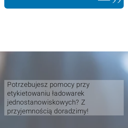
Potrzebujesz pomocy przy
etykietowaniu ładowarek
jednostanowiskowych? Z
przyjemnością doradzimy!