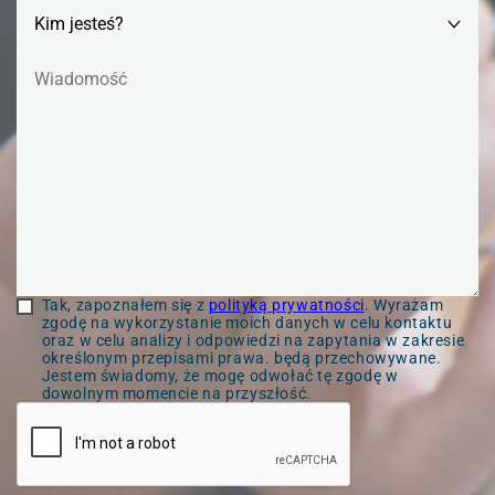
Tak, zapoznałem się z
polityką prywatności
. Wyrażam
zgodę na wykorzystanie moich danych w celu kontaktu
oraz w celu analizy i odpowiedzi na zapytania w zakresie
określonym przepisami prawa. będą przechowywane.
Jestem świadomy, że mogę odwołać tę zgodę w
dowolnym momencie na przyszłość.